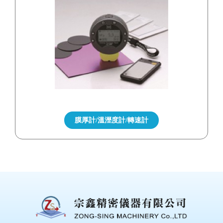
膜厚計/溫溼度計/轉速計